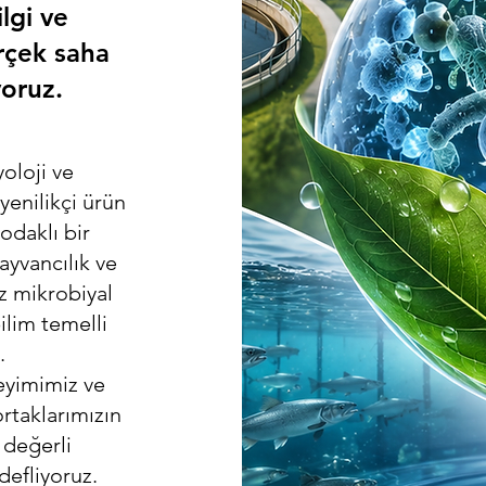
lgi ve
erçek saha
oruz.
oloji ve
 yenilikçi ürün
odaklı bir
hayvancılık ve
iz mikrobiyal
ilim temelli
.
eyimimiz ve
ortaklarımızın
 değerli
efliyoruz.