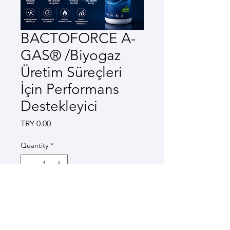
BACTOFORCE A-
GAS® /Biyogaz
Üretim Süreçleri
İçin Performans
Destekleyici
Price
TRY 0.00
Quantity
*
7 gün içerisinde gönderim
Pre-Order