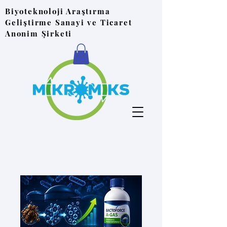
Biyoteknoloji Araştırma
Geliştirme Sanayi ve Ticaret
Anonim Şirketi