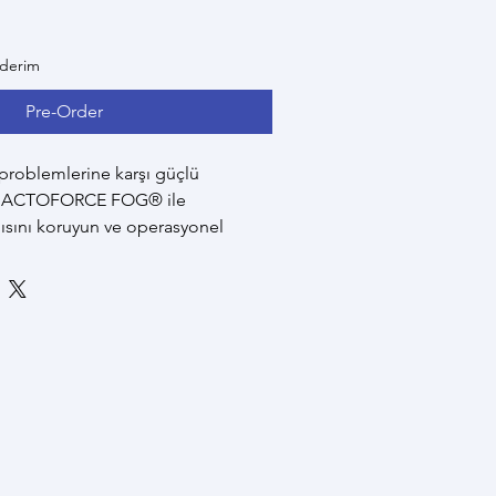
nderim
Pre-Order
problemlerine karşı güçlü 
. BACTOFORCE FOG® ile 
pısını koruyun ve operasyonel 
n.