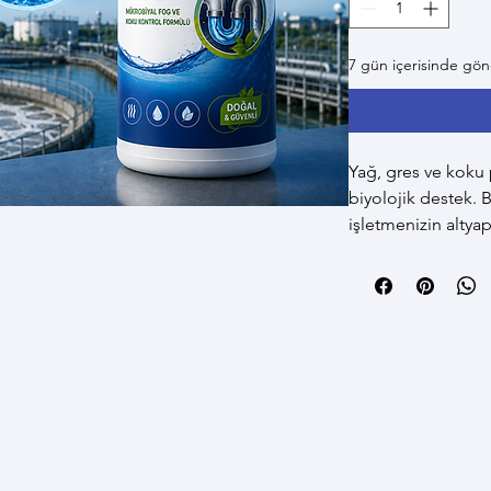
7 gün içerisinde gö
Yağ, gres ve koku 
biyolojik destek
işletmenizin altya
verimliliğinizi artırı