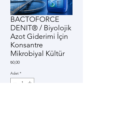
BACTOFORCE
DENIT® / Biyolojik
Azot Giderimi İçin
Konsantre
Mikrobiyal Kültür
Fiyat
₺0,00
Adet
*
7 gün içerisinde gönderim
Ön Sipariş Ver