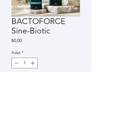
BACTOFORCE
Sine-Biotic
Fiyat
₺0,00
Adet
*
Tükendi
Geldiğinde Bildir
BACTOFORCE Sine-Biotic®, 9 
farklı probiyotik suş ve prebiyotik 
lif içeriğiyle bağırsak 
mikrobiyotasını desteklemek 