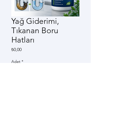
Yağ Giderimi,
Tıkanan Boru
Hatları
Fiyat
₺0,00
Adet
*
7 gün içerisinde gönderim
Ön Sipariş Ver