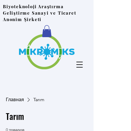
Biyoteknoloji Araştırma
Geliştirme Sanayi ve Ticaret
Anonim Şirketi
Главная
Tarım
Tarım
0 товаров