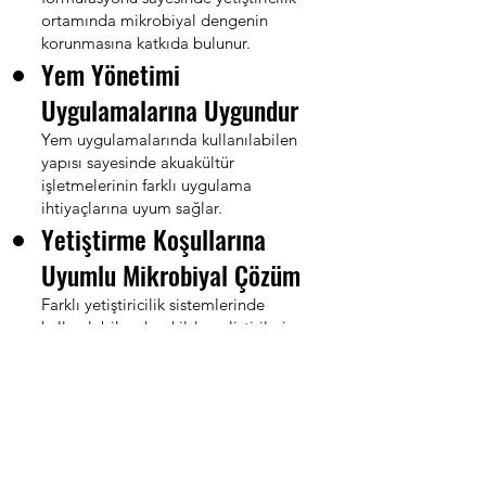
ortamında mikrobiyal dengenin
korunmasına katkıda bulunur.
Yem Yönetimi
Uygulamalarına Uygundur
Yem uygulamalarında kullanılabilen
yapısı sayesinde akuakültür
işletmelerinin farklı uygulama
ihtiyaçlarına uyum sağlar.
Yetiştirme Koşullarına
Uyumlu Mikrobiyal Çözüm
Farklı yetiştiricilik sistemlerinde
kullanılabilecek şekilde geliştirilmiş
özel mikrobiyal konsorsiyum içerir.
Su Kalitesi Yönetimine
Katkı Sağlar
Organik yükün biyolojik dönüşüm
süreçlerine katkıda bulunarak