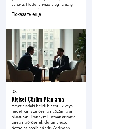
sunarız. Hedeflerinize ulaşmanız için
size özel bir yol haritası çıkarır ve bu
Показать еще
süreçte en iyi sonuçları elde etmenizi
sağlarız.
02.
Kişisel Çözüm Planlama
Hayatınızdaki belirli bir zorluk veya
hedef için size özel bir çözüm planı
oluşturun. Deneyimli uzmanlarımızla
birebir görüşerek durumunuzu
detaylıca analiz ederiz. Ardından,