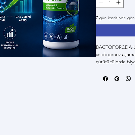
7 gün içerisinde gö
BACTOFORCE A-G
asidogenez aşamas
çürütücülerde biy
proses kararlılığını