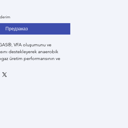
nderim
Предзаказ
AS®, VFA oluşumunu ve 
ını destekleyerek anaerobik 
ogaz üretim performansının ve 
n artırılmasına katkı sağlar.