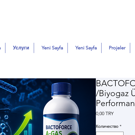
a
Услуги
Yeni Sayfa
Yeni Sayfa
Projeler
BACTOFO
/Biyogaz Ü
Performans
Цена
0,00 TRY
Количество
*