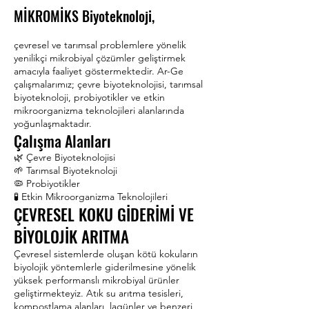
MİKROMİKS Biyoteknoloji,
çevresel ve tarımsal problemlere yönelik
yenilikçi mikrobiyal çözümler geliştirmek
amacıyla faaliyet göstermektedir. Ar-Ge
çalışmalarımız; çevre biyoteknolojisi, tarımsal
biyoteknoloji, probiyotikler ve etkin
mikroorganizma teknolojileri alanlarında
yoğunlaşmaktadır.
Çalışma Alanları
🌿 Çevre Biyoteknolojisi
🌱 Tarımsal Biyoteknoloji
🦠 Probiyotikler
🧪 Etkin Mikroorganizma Teknolojileri
ÇEVRESEL KOKU GİDERİMİ VE
BİYOLOJİK ARITMA
Çevresel sistemlerde oluşan kötü kokuların
biyolojik yöntemlerle giderilmesine yönelik
yüksek performanslı mikrobiyal ürünler
geliştirmekteyiz. Atık su arıtma tesisleri,
kompostlama alanları, lagünler ve benzeri