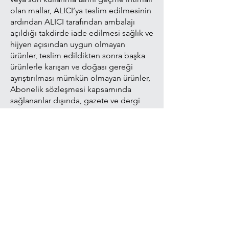
olan mallar, ALICI’ya teslim edilmesinin
ardından ALICI tarafından ambalajı
açıldığı takdirde iade edilmesi sağlık ve
hijyen açısından uygun olmayan
ürünler, teslim edildikten sonra başka
ürünlerle karışan ve doğası gereği
ayrıştırılması mümkün olmayan ürünler,
Abonelik sözleşmesi kapsamında
sağlananlar dışında, gazete ve dergi
gibi süreli yayınlara ilişkin mallar,
Elektronik ortamda anında ifa edilen
hizmetler veya tüketiciye anında teslim
edilen gayrimaddi mallar, ile ses veya
görüntü kayıtlarının, kitap, dijital içerik,
yazılım programlarının, veri
kaydedebilme ve veri depolama
cihazlarının, bilgisayar sarf
malzemelerinin, ambalajının ALICI
tarafından açılmış olması halinde iadesi
Yönetmelik gereği mümkün değildir.