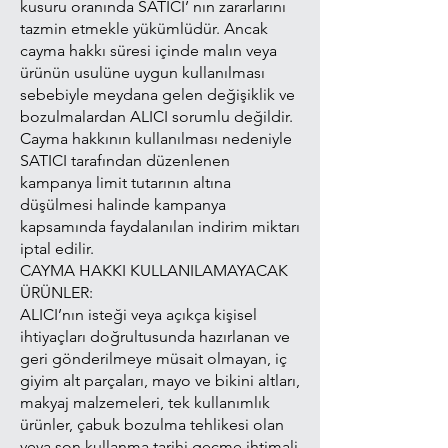
kusuru oranında SATICI’ nın zararlarını
tazmin etmekle yükümlüdür. Ancak
cayma hakkı süresi içinde malın veya
ürünün usulüne uygun kullanılması
sebebiyle meydana gelen değişiklik ve
bozulmalardan ALICI sorumlu değildir.
Cayma hakkının kullanılması nedeniyle
SATICI tarafından düzenlenen
kampanya limit tutarının altına
düşülmesi halinde kampanya
kapsamında faydalanılan indirim miktarı
iptal edilir.
CAYMA HAKKI KULLANILAMAYACAK
ÜRÜNLER:
ALICI’nın isteği veya açıkça kişisel
ihtiyaçları doğrultusunda hazırlanan ve
geri gönderilmeye müsait olmayan, iç
giyim alt parçaları, mayo ve bikini altları,
makyaj malzemeleri, tek kullanımlık
ürünler, çabuk bozulma tehlikesi olan
veya son kullanma tarihi geçme ihtimali