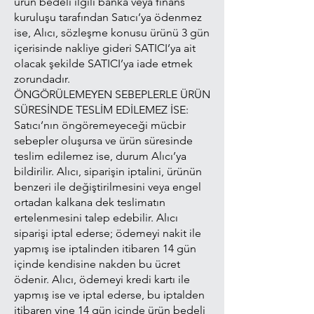
ürün bedeli ilgili banka veya finans
kuruluşu tarafından Satıcı’ya ödenmez
ise, Alıcı, sözleşme konusu ürünü 3 gün
içerisinde nakliye gideri SATICI’ya ait
olacak şekilde SATICI’ya iade etmek
zorundadır.
ÖNGÖRÜLEMEYEN SEBEPLERLE ÜRÜN
SÜRESİNDE TESLİM EDİLEMEZ İSE:
Satıcı’nın öngöremeyeceği mücbir
sebepler oluşursa ve ürün süresinde
teslim edilemez ise, durum Alıcı’ya
bildirilir. Alıcı, siparişin iptalini, ürünün
benzeri ile değiştirilmesini veya engel
ortadan kalkana dek teslimatın
ertelenmesini talep edebilir. Alıcı
siparişi iptal ederse; ödemeyi nakit ile
yapmış ise iptalinden itibaren 14 gün
içinde kendisine nakden bu ücret
ödenir. Alıcı, ödemeyi kredi kartı ile
yapmış ise ve iptal ederse, bu iptalden
itibaren yine 14 gün içinde ürün bedeli