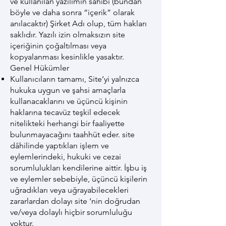
ve kullanılan yazılımın sahibi (bundan
böyle ve daha sonra “içerik” olarak
anılacaktır) Şirket Adı olup, tüm hakları
saklıdır. Yazılı izin olmaksızın site
içeriğinin çoğaltılması veya
kopyalanması kesinlikle yasaktır.
Genel Hükümler
Kullanıcıların tamamı, Site’yi yalnızca
hukuka uygun ve şahsi amaçlarla
kullanacaklarını ve üçüncü kişinin
haklarına tecavüz teşkil edecek
nitelikteki herhangi bir faaliyette
bulunmayacağını taahhüt eder. site
dâhilinde yaptıkları işlem ve
eylemlerindeki, hukuki ve cezai
sorumlulukları kendilerine aittir. İşbu iş
ve eylemler sebebiyle, üçüncü kişilerin
uğradıkları veya uğrayabilecekleri
zararlardan dolayı site ‘nin doğrudan
ve/veya dolaylı hiçbir sorumluluğu
yoktur.