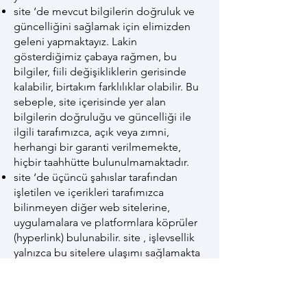
site ‘de mevcut bilgilerin doğruluk ve
güncelliğini sağlamak için elimizden
geleni yapmaktayız. Lakin
gösterdiğimiz çabaya rağmen, bu
bilgiler, fiili değişikliklerin gerisinde
kalabilir, birtakım farklılıklar olabilir. Bu
sebeple, site içerisinde yer alan
bilgilerin doğruluğu ve güncelliği ile
ilgili tarafımızca, açık veya zımni,
herhangi bir garanti verilmemekte,
hiçbir taahhütte bulunulmamaktadır.
site ‘de üçüncü şahıslar tarafından
işletilen ve içerikleri tarafımızca
bilinmeyen diğer web sitelerine,
uygulamalara ve platformlara köprüler
(hyperlink) bulunabilir. site , işlevsellik
yalnızca bu sitelere ulaşımı sağlamakta
olup, içerikleri ile ilgili hiçbir
sorumluluk kabul etmemekteyiz.
site ‘yi virüslerden temizlenmiş tutmak