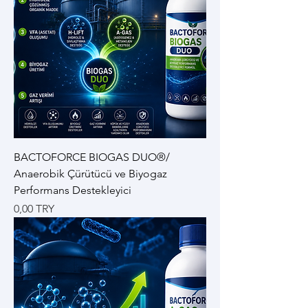
BACTOFORCE BIOGAS DUO®/
Anaerobik Çürütücü ve Biyogaz
Performans Destekleyici
Цена
0,00 TRY