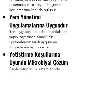
ortamında mikrobiyal dengenin
korunmasına katkıda bulunur.
Yem Yönetimi
Uygulamalarına Uygundur
Yem uygulamalarında kullanılabilen
yapısı sayesinde akuakültür
işletmelerinin farklı uygulama
ihtiyaçlarına uyum sağlar.
Yetiştirme Koşullarına
Uyumlu Mikrobiyal Çözüm
Farklı yetiştiricilik sistemlerinde
kullanılabilecek şekilde geliştirilmiş
özel mikrobiyal konsorsiyum içerir.
Su Kalitesi Yönetimine
Katkı Sağlar
Organik yükün biyolojik dönüşüm
süreçlerine katkıda bulunarak