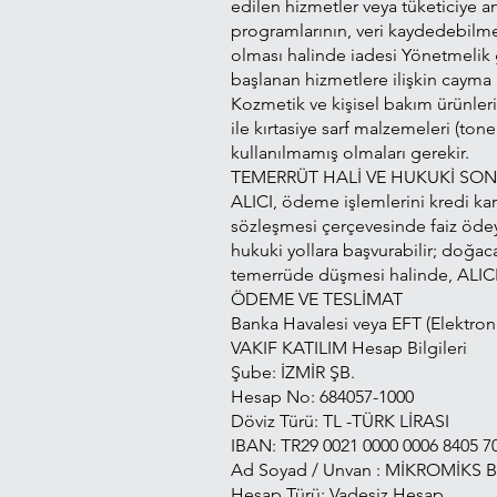
edilen hizmetler veya tüketiciye anı
programlarının, veri kaydedebilme 
olması halinde iadesi Yönetmelik 
başlanan hizmetlere ilişkin cayma
Kozmetik ve kişisel bakım ürünleri
ile kırtasiye sarf malzemeleri (to
kullanılmamış olmaları gerekir.
TEMERRÜT HALİ VE HUKUKİ SO
ALICI, ödeme işlemlerini kredi kar
sözleşmesi çerçevesinde faiz ödey
hukuki yollara başvurabilir; doğac
temerrüde düşmesi halinde, ALICI,
ÖDEME VE TESLİMAT
Banka Havalesi veya EFT (Elektroni
VAKIF KATILIM Hesap Bilgileri
Şube: İZMİR ŞB.
Hesap No: 684057-1000
Döviz Türü: TL -TÜRK LİRASI
IBAN: TR29 0021 0000 0006 8405 7
Ad Soyad / Unvan : MİKROMİKS
Hesap Türü: Vadesiz Hesap