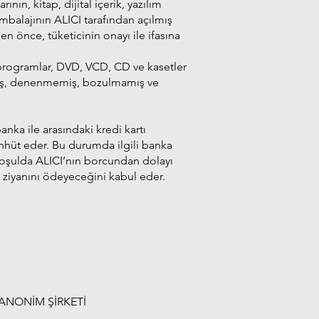
nın, kitap, dijital içerik, yazılım
mbalajının ALICI tarafından açılmış
 önce, tüketicinin onayı ile ifasına
ve programlar, DVD, VCD, CD ve kasetler
lmamış, denenmemiş, bozulmamış ve
nka ile arasındaki kredi kartı
hhüt eder. Bu durumda ilgili banka
 koşulda ALICI’nın borcundan dolayı
 ziyanını ödeyeceğini kabul eder.
 ANONİM ŞİRKETİ