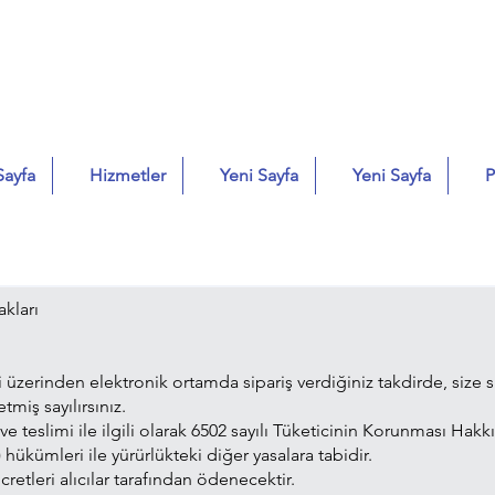
Sayfa
Hizmetler
Yeni Sayfa
Yeni Sayfa
P
akları
üzerinden elektronik ortamda sipariş verdiğiniz takdirde, size
tmiş sayılırsınız.
tış ve teslimi ile ilgili olarak 6502 sayılı Tüketicinin Korunması 
hükümleri ile yürürlükteki diğer yasalara tabidir.
retleri alıcılar tarafından ödenecektir.