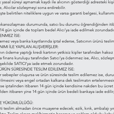
k yasal süreyi aşmamak kaydı ile alıcının gösterdiği adresteki kişi
, Alıcılar sözleşmeyi sona erdirebilir.
işte belirtilen niteliklere uygun ve varsa garanti belgesi, kullanı
imkansızlaşması durumunda, satıcı bu durumu öğrendiğinden itibar
14 gün içinde de toplam bedel Alıcı’ya iade edilmek zorundadır
ENMEZ İSE:
ödemez veya banka kayıtlarında iptal ederse, Satıcının ürünü tesl
IMI İLE YAPILAN ALIŞVERİŞLER:
ın ödeme yaptığı kredi kartının yetkisiz kişiler tarafından haksız 
eya finans kuruluşu tarafından Satıcı’ya ödenmez ise, Alıcı, sözl
k şekilde SATICI’ya iade etmek zorundadır.
ÜN SÜRESİNDE TESLİM EDİLEMEZ İSE:
ebepler oluşursa ve ürün süresinde teslim edilemez ise, durum Alı
irilmesini veya engel ortadan kalkana dek teslimatın ertelenmesini 
se iptalinden itibaren 14 gün içinde kendisine nakden bu ücret ö
alden itibaren yine 14 gün içinde ürün bedeli bankaya iade edilir
ME YÜKÜMLÜLÜĞÜ:
 teslim almadan önce muayene edecek; ezik, kırık, ambalajı yırtı
tır. Teslim alınan mal/hizmetin hasarsız ve sağlam olduğu kabul