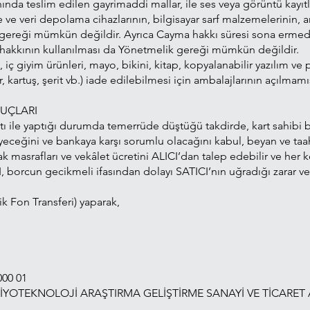
nda teslim edilen gayrimaddi mallar, ile ses veya görüntü kayıtları
ve veri depolama cihazlarının, bilgisayar sarf malzemelerinin, a
gereği mümkün değildir. Ayrıca Cayma hakkı süresi sona ermeden
 hakkının kullanılması da Yönetmelik gereği mümkün değildir.
, iç giyim ürünleri, mayo, bikini, kitap, kopyalanabilir yazılım 
ner, kartuş, şerit vb.) iade edilebilmesi için ambalajlarının açı
NUÇLARI
tı ile yaptığı durumda temerrüde düştüğü takdirde, kart sahibi ba
eceğini ve bankaya karşı sorumlu olacağını kabul, beyan ve taa
ak masrafları ve vekâlet ücretini ALICI’dan talep edebilir ve her
 borcun gecikmeli ifasından dolayı SATICI’nın uğradığı zarar ve
k Fon Transferi) yaparak,
000 01
 BİYOTEKNOLOJİ ARAŞTIRMA GELİŞTİRME SANAYİ VE TİCARET