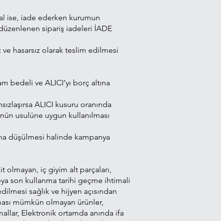
msal ise, iade ederken kurumun
 düzenlenen sipariş iadeleri İADE
z ve hasarsız olarak teslim edilmesi
m bedeli ve ALICI’yı borç altına
sızlaşırsa ALICI kusuru oranında
ünün usulüne uygun kullanılması
tına düşülmesi halinde kampanya
t olmayan, iç giyim alt parçaları,
eya son kullanma tarihi geçme ihtimali
edilmesi sağlık ve hijyen açısından
ılması mümkün olmayan ürünler,
mallar, Elektronik ortamda anında ifa