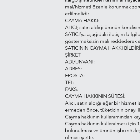
mal/hizmeti özenle korunmak zorun
edilmelidir.
CAYMA HAKKI:
ALICI; satın aldığı ürünün kendisin
SATICI’ya aşağıdaki iletişim bilgi
göstermeksizin malı reddederek s
SATICININ CAYMA HAKKI BİLDİRİM
ŞİRKET
ADI/UNVANI:
ADRES:
EPOSTA:
TEL:
FAKS:
CAYMA HAKKININ SÜRESİ:
Alıcı, satın aldığı eğer bir hizme
ermeden önce, tüketicinin onayı i
Cayma hakkının kullanımından kayna
Cayma hakkının kullanılması için 14
bulunulması ve ürünün işbu sözl
olması şarttır.