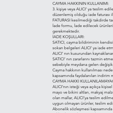
CAYMA HAKKININ KULLANIMI:
3. kişiye veya ALICI’ ya teslim ed
düzenlemiş olduğu iade faturası i
FATURASI kesilmediği takdirde t
İade formu, İade edilecek ürünlerin
gerekmektedir.
İADE KOŞULLARI:
SATICI, cayma bildiriminin kendis
sokan belgeleri ALICI’ ya iade et
ALICI’ nın kusurundan kaynaklanan
SATICI’ nın zararlarını tazmin et
sebebiyle meydana gelen değişikl
Cayma hakkının kullanılması nede
kapsamında faydalanılan indirim mik
CAYMA HAKKI KULLANILAMAYA
ALICI’nın isteği veya açıkça kişise
mayo ve bikini altları, makyaj mal
olan mallar, ALICI’ya teslim edilm
uygun olmayan ürünler, teslim edi
Abonelik sözleşmesi kapsamında sağ