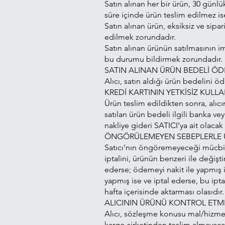
Satın alınan her bir ürün, 30 günlü
süre içinde ürün teslim edilmez ise
Satın alınan ürün, eksiksiz ve sipar
edilmek zorundadır.
Satın alınan ürünün satılmasının 
bu durumu bildirmek zorundadır. 
SATIN ALINAN ÜRÜN BEDELİ ÖD
Alıcı, satın aldığı ürün bedelini 
KREDİ KARTININ YETKİSİZ KULLAN
Ürün teslim edildikten sonra, alıcın
satılan ürün bedeli ilgili banka v
nakliye gideri SATICI’ya ait olaca
ÖNGÖRÜLEMEYEN SEBEPLERLE ÜR
Satıcı’nın öngöremeyeceği mücbir s
iptalini, ürünün benzeri ile değişt
ederse; ödemeyi nakit ile yapmış i
yapmış ise ve iptal ederse, bu ipt
hafta içerisinde aktarması olasıdır.
ALICININ ÜRÜNÜ KONTROL ET
Alıcı, sözleşme konusu mal/hizmeti
kargo şirketinden teslim almayacak