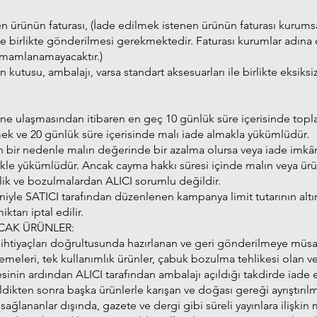
ilen ürünün faturası, (İade edilmek istenen ürünün faturası kuru
le birlikte gönderilmesi gerekmektedir. Faturası kurumlar adına
amamlanamayacaktır.)
 kutusu, ambalajı, varsa standart aksesuarları ile birlikte eksiksi
ine ulaşmasından itibaren en geç 10 günlük süre içerisinde topla
mek ve 20 günlük süre içerisinde malı iade almakla yükümlüdür.
 bir nedenle malın değerinde bir azalma olursa veya iade imkân
mekle yükümlüdür. Ancak cayma hakkı süresi içinde malın veya ür
ik ve bozulmalardan ALICI sorumlu değildir.
niyle SATICI tarafından düzenlenen kampanya limit tutarının al
tarı iptal edilir.
CAK ÜRÜNLER:
l ihtiyaçları doğrultusunda hazırlanan ve geri gönderilmeye müsai
zemeleri, tek kullanımlık ürünler, çabuk bozulma tehlikesi olan v
esinin ardından ALICI tarafından ambalajı açıldığı takdirde iade 
ldikten sonra başka ürünlerle karışan ve doğası gereği ayrıştır
lananlar dışında, gazete ve dergi gibi süreli yayınlara ilişkin 