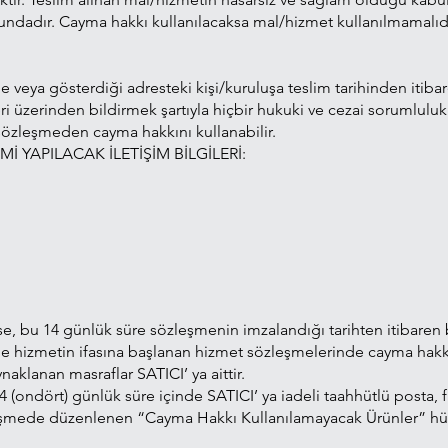
dadır. Cayma hakkı kullanılacaksa mal/hizmet kullanılmamalıdır.
e veya gösterdiği adresteki kişi/kuruluşa teslim tarihinden itibar
leri üzerinden bildirmek şartıyla hiçbir hukuki ve cezai sorumlul
özleşmeden cayma hakkını kullanabilir.
İ YAPILACAK İLETİŞİM BİLGİLERİ:
t ise, bu 14 günlük süre sözleşmenin imzalandığı tarihten itibaren
le hizmetin ifasına başlanan hizmet sözleşmelerinde cayma hakk
klanan masraflar SATICI’ ya aittir.
 (ondört) günlük süre içinde SATICI’ ya iadeli taahhütlü posta, f
eşmede düzenlenen “Cayma Hakkı Kullanılamayacak Ürünler” hü