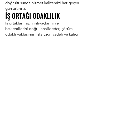
doğrultusunda hizmet kalitemizi her geçen
gün artırırız.
İŞ ORTAĞI ODAKLILIK
İş ortaklarımızın ihtiyaçlarını ve
beklentilerini doğru analiz eder, çözüm
odaklı yaklaşımımızla uzun vadeli ve kalıcı
değer oluştururuz.
SÜRDÜRÜLEBİLİRLİK
Çevreye, topluma ve gelecek nesillere
karşı sorumluluğumuzun bilinciyle
sürdürülebilir biyoteknolojik çözümler
geliştirmeyi esas alırız.