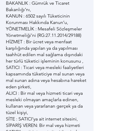
BAKANLIK : Gümrük ve Ticaret
Bakanlığı’nı,
KANUN : 6502 sayılı Tüketicinin
Korunması Hakkında Kanun’u,
YÖNETMELİK : Mesafeli Sözleşmeler
Yönetmeliği’ni (RG:
27.11.2014
/29188)
HİZMET : Bir ücret veya menfaat
karşılığında yapılan ya da yapılması
taahhüt edilen mal sağlama dışındaki
her türlü tüketici işleminin konusunu ,
SATICI : Ticari veya mesleki faaliyetleri
kapsamında tüketiciye mal sunan veya
mal sunan adına veya hesabına hareket
eden şirketi,
ALICI : Bir mal veya hizmeti ticari veya
mesleki olmayan amaçlarla edinen,
kullanan veya yararlanan gerçek ya da
tüzel kişiyi,
SİTE : SATICI’ya ait internet sitesini,
SİPARİŞ VEREN: Bir mal veya hizmeti