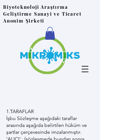
Biyoteknoloji Araştırma
Geliştirme Sanayi ve Ticaret
Anonim Şirketi
1.TARAFLAR
İşbu Sözleşme aşağıdaki taraflar
arasında aşağıda belirtilen hüküm ve
şartlar çerçevesinde imzalanmıştır.
‘ALICI’ ; (sözleşmede bundan sonra