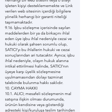
herhangi bir web sitesini veya o siteyi
işleten kişiyi desteklememekte ve Link
verilen web sitesinin içerdiği bilgilere
yönelik herhangi bir garanti niteliği
taşımamaktadır.
9.16. İşbu sözleşme içerisinde sayılan
maddelerden bir ya da birkaçını ihlal
eden üye işbu ihlal nedeniyle cezai ve
hukuki olarak şahsen sorumlu olup,
SATICI’yı bu ihlallerin hukuki ve cezai
sonuçlarından ari tutacaktır. Ayrıca; işbu
ihlal nedeniyle, olayın hukuk alanına
intikal ettirilmesi halinde, SATICI’nın
üyeye karşı üyelik sözleşmesine
uyulmamasından dolayı tazminat
talebinde bulunma hakkı saklıdır.
10. CAYMA HAKKI
10.1. ALICI; mesafeli sözleşmenin mal
satışına ilişkin olması durumunda,
ürünün kendisine veya gösterdiği
adresteki kişi/kuruluşa teslim tarihinden