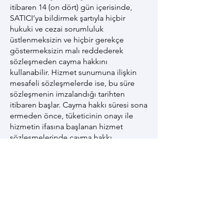
itibaren 14 (on dört) gün içerisinde,
SATICI’ya bildirmek şartıyla hiçbir
hukuki ve cezai sorumluluk
üstlenmeksizin ve hiçbir gerekçe
göstermeksizin malı reddederek
sözleşmeden cayma hakkını
kullanabilir. Hizmet sunumuna ilişkin
mesafeli sözleşmelerde ise, bu süre
sözleşmenin imzalandığı tarihten
itibaren başlar. Cayma hakkı süresi sona
ermeden önce, tüketicinin onayı ile
hizmetin ifasına başlanan hizmet
sözleşmelerinde cayma hakkı
kullanılamaz. Cayma hakkının
kullanımından kaynaklanan masraflar
SATICI’ ya aittir. ALICI, iş bu sözleşmeyi
kabul etmekle, cayma hakkı konusunda
bilgilendirildiğini peşinen kabul eder.
10.2. Cayma hakkının kullanılması için
14 (ondört) günlük süre içinde SATICI’