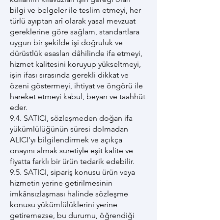
bilgi ve belgeler ile teslim etmeyi, her
türlü ayıptan arî olarak yasal mevzuat
gereklerine göre sağlam, standartlara
uygun bir şekilde işi doğruluk ve
dürüstlük esasları dâhilinde ifa etmeyi,
hizmet kalitesini koruyup yükseltmeyi,
işin ifası sırasında gerekli dikkat ve
özeni göstermeyi, ihtiyat ve öngörü ile
hareket etmeyi kabul, beyan ve taahhüt
eder.
9.4. SATICI, sözleşmeden doğan ifa
yükümlülüğünün süresi dolmadan
ALICI’yı bilgilendirmek ve açıkça
onayını almak suretiyle eşit kalite ve
fiyatta farklı bir ürün tedarik edebilir.
9.5. SATICI, sipariş konusu ürün veya
hizmetin yerine getirilmesinin
imkânsızlaşması halinde sözleşme
konusu yükümlülüklerini yerine
getiremezse, bu durumu, öğrendiği