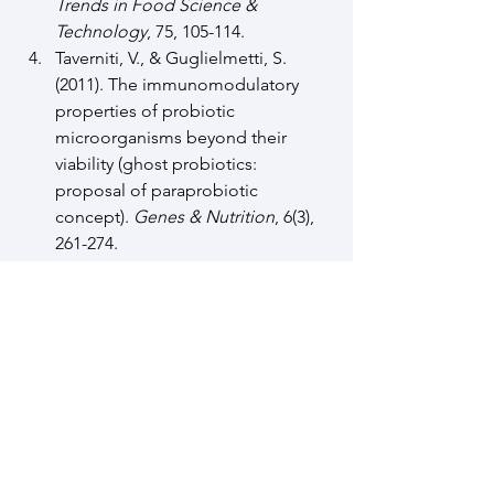
Trends in Food Science & 
Technology
, 75, 105-114.
Taverniti, V., & Guglielmetti, S. 
(2011). The immunomodulatory 
properties of probiotic 
microorganisms beyond their 
viability (ghost probiotics: 
proposal of paraprobiotic 
concept). 
Genes & Nutrition
, 6(3), 
261-274.
Sanders, M. E. (2003). Probiotics: 
Considerations for human health. 
Nutrition Reviews
, 61(3), 91-99.
Ouwehand, A. C., & Salminen, S. 
(1998). The health effects of 
cultured milk products with viable 
and non-viable bacteria. 
International Dairy Journal
, 8(9), 
749-758.