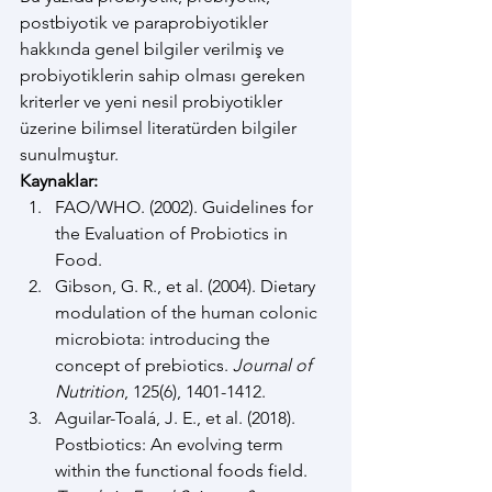
postbiyotik ve paraprobiyotikler 
hakkında genel bilgiler verilmiş ve 
probiyotiklerin sahip olması gereken 
kriterler ve yeni nesil probiyotikler 
üzerine bilimsel literatürden bilgiler 
sunulmuştur.
Kaynaklar:
FAO/WHO. (2002). Guidelines for 
the Evaluation of Probiotics in 
Food.
Gibson, G. R., et al. (2004). Dietary 
modulation of the human colonic 
microbiota: introducing the 
concept of prebiotics. 
Journal of 
Nutrition
, 125(6), 1401-1412.
Aguilar-Toalá, J. E., et al. (2018). 
Postbiotics: An evolving term 
within the functional foods field. 